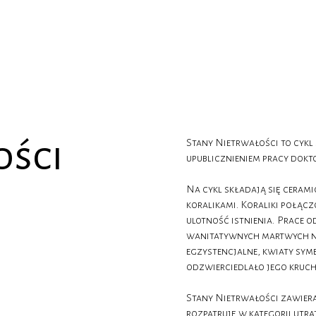
ości
Stany Nietrwałości to cyk
upublicznieniem pracy dokto
Na cykl składają się ceram
koralikami. Koraliki połąc
ulotność istnienia. Prace 
wanitatywnych martwych na
egzystencjalne, kwiaty sym
odzwierciedlało jego kruc
Stany Nietrwałości zawieraj
rozpatruję w kategorii utra