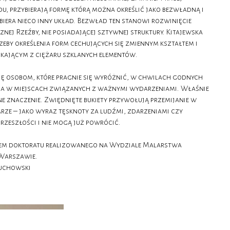
du, przybierają formę którą można określić jako bezwładną i
biera nieco inny układ. Bezwład ten stanowi rozwinięcie
znej Rzeźby, nie posiadającej sztywnej struktury. Kitajewska
zeby określenia form cechujących się zmiennym kształtem i
ającym z ciężaru szklanych elementów.
ę osobom, które pragnie się wyróżnić, w chwilach godnych
ada w miejscach związanych z ważnymi wydarzeniami. Właśnie
e znaczenie. Zwiędnięte bukiety przywołują przemijanie w
ze – jako wyraz tęsknoty za ludźmi, zdarzeniami czy
przeszłości i nie mogą już powrócić.
iem doktoratu realizowanego na Wydziale Malarstwa
 Warszawie.
Duchowski