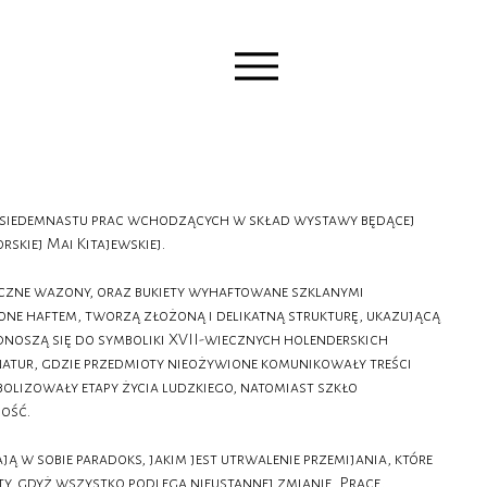
l siedemnastu prac wchodzących w skład wystawy będącej
rskiej Mai Kitajewskiej.
iczne wazony, oraz bukiety wyhaftowane szklanymi
zone haftem, tworzą złożoną i delikatną strukturę, ukazującą
odnoszą się do symboliki XVII-wiecznych holenderskich
tur, gdzie przedmioty nieożywione komunikowały treści
bolizowały etapy życia ludzkiego, natomiast szkło
hość.
ą w sobie paradoks, jakim jest utrwalenie przemijania, które
ty, gdyż wszystko podlega nieustannej zmianie. Prace,