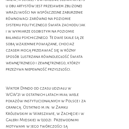
u obu artystów jest przejawem zbliżonej
wrażliwości na współczesne zaburzenie
równowagi zarówno na poziomie
systemu politycznego świata zachodu jak
i w wymiarze osobistym na poziomie
balansu psychicznego. Te dwie skale są ze
sobą wzajemnie powiązane, chociaż
czasem mogą przejawiać się w różny
sposób. Lustrzana równoległość świata
wewnętrznego i zewnętrznego, którzy
przeżywa niepewność przyszłości.
Wiktor Dyndo od czasu udziału w
WGW’21 w ostatnich latach miał wiele
pokazów instytucjonalnych w Polsce i za
granicą. Ostatnio m.in. w Zamku
Królewskim w Warszawie, w Zachęcie i w
Galerii Miejskiej w Łodzi. Przewodnimi
motywami w jego twórczości są