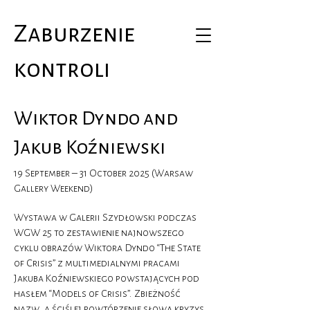
Zaburzenie
kontroli
Wiktor Dyndo and
Jakub Koźniewski
19 September – 31 October 2025 (Warsaw
Gallery Weekend)
Wystawa w Galerii Szydłowski podczas
WGW 25 to zestawienie najnowszego
cyklu obrazów Wiktora Dyndo “The State
of Crisis” z multimedialnymi pracami
Jakuba Koźniewskiego powstających pod
hasłem “Models of Crisis”. Zbieżność
nazw, a ściślej powtórzenie słowa kryzys