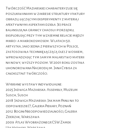
Twórczość Maziarskiej charakteryzuje się
poszukiwaniami w zakresie struktury i faktury
obrazu, łączącymi eksperymenty z materią i
afektywnymi aspektami dzieła. Jej prace
balansują na granicy chaosu i porządku,
eksplorując przy tym wzajemne relacje między
mikro- a makrokosmosem. W latach 50.
artystka, jako jedna z pierwszych w Polsce,
zastosowała technikę łączącą olej z woskiem,
wprowadzając tym samym malarstwo materii
na nowy, wyższy poziom. W 2001 roku została
uhonorowana Nagrodą im. Jana Cybisa za
całokształt twórczości.
Wybrane wystawy indywidualne:
2025
Jadwiga Maziarska: Assembly, Muzeum
Susch,
Susch
2018 Jadwiga Maziarska: Jak mam Panu na to
odpowiedzieć?, Galeria Piekary, Poznań
2012 Bogini Nieodpowiedzialności, Galeria
Zderzak, Warszawa
2009 Atlas Wyobrażonegp, CSW Zamek
Ujazdowski, Warszawa