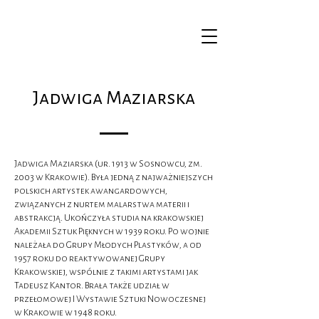
Jadwiga Maziarska
Jadwiga Maziarska (ur. 1913 w Sosnowcu, zm.
2003 w Krakowie). Była jedną z najważniejszych
polskich artystek awangardowych,
związanych z nurtem malarstwa materii i
abstrakcją. Ukończyła studia na krakowskiej
Akademii Sztuk Pięknych w 1939 roku. Po wojnie
należała do Grupy Młodych Plastyków, a od
1957 roku do reaktywowanej Grupy
Krakowskiej, wspólnie z takimi artystami jak
Tadeusz Kantor. Brała także udział w
przełomowej I Wystawie Sztuki Nowoczesnej
w Krakowie w 1948 roku.