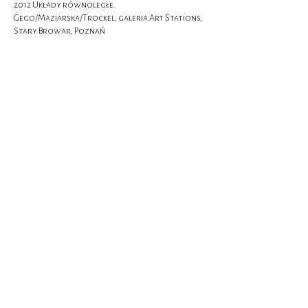
2012 Układy równoległe.
Gego/Maziarska/Trockel, galeria Art Stations,
Stary Browar, Poznań
2009 Kolekcja zdarzeń. Sztuka istnieje poza
obrazem… ze zbioru Dariusza Bieńkowskiego
Atlas Sztuki, Łódź
1988 Geometria es Metafora, Budapest Galeria,
Budapeszt
1985 Four woman Artists from Eastern Europe.
Posters, Prints and Drawings by Barbel Bohley,
Teresa Murak, Jadwiga Maziarska, Maria Waśko,
Battersea Arts Centre, Londyn
1985 Ten years
1975-1985
, The Pavilon, Leeds
1969 Wystawa zbiorowa w Galerii d’Arte
Cortina
1957 Wystawa zbiorowa Grupy Zagłębie
1959 Wystawa zbiorowa Sztuki Nowoczesnej
w Zachęcie, Warszawa
1957 Wystawa zbiorowa Grupy Zagłębie
1946 Wystawa zbiorowa Młodych Plastyków
w Krakowie