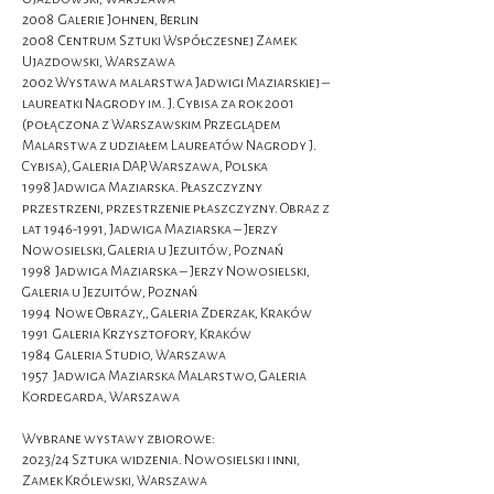
2008 Galerie Johnen, Berlin
2008 Centrum Sztuki Współczesnej Zamek
Ujazdowski, Warszawa
2002 Wystawa malarstwa Jadwigi Maziarskiej –
laureatki Nagrody im. J. Cybisa za rok 2001
(połączona z Warszawskim Przeglądem
Malarstwa z udziałem Laureatów Nagrody J.
Cybisa), Galeria DAP, Warszawa, Polska
1998 Jadwiga Maziarska. Płaszczyzny
przestrzeni, przestrzenie płaszczyzny. Obraz z
lat
1946-1991
, Jadwiga Maziarska – Jerzy
Nowosielski, Galeria u Jezuitów, Poznań
1998 Jadwiga Maziarska – Jerzy Nowosielski,
Galeria u Jezuitów, Poznań
1994 Nowe Obrazy,, Galeria Zderzak, Kraków
1991 Galeria Krzysztofory, Kraków
1984 Galeria Studio, Warszawa
1957 Jadwiga Maziarska Malarstwo, Galeria
Kordegarda, Warszawa
Wybrane wystawy zbiorowe:
2023/24 Sztuka widzenia. Nowosielski i inni,
Zamek Królewski, Warszawa